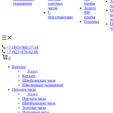
А
украшения
элитных
пробы
ч
часов
Золото
О
С
999
ш
бриллиантами
пробы
ч
Платина
П
V
+7 (495) 960-57-54
+7 (922) 670-62-00
0
Каталог
Назад
Каталог
Швейцарские часы
Ювелирные украшения
Продать часы
Назад
Продать часы
Швейцарские часы
Золотые часы
Наручные часы