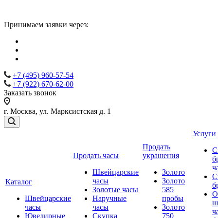
Принимаем заявки через:
+7 (495) 960-57-54
+7 (922) 670-62-00
Заказать звонок
г. Москва, ул. Марксистская д. 1
Услуги
Продать
С
Продать часы
украшения
б
ч
Швейцарские
Золото
С
часы
Золото
Каталог
б
Золотые часы
585
О
Швейцарские
Наручные
пробы
ш
часы
часы
Золото
ч
Ювелирные
Скупка
750