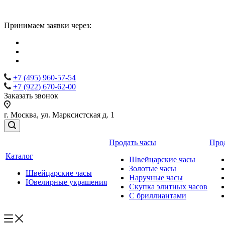
Принимаем заявки через:
+7 (495) 960-57-54
+7 (922) 670-62-00
Заказать звонок
г. Москва, ул. Марксистская д. 1
Продать часы
Про
Каталог
Швейцарские часы
Золотые часы
Швейцарские часы
Наручные часы
Ювелирные украшения
Скупка элитных часов
С бриллиантами