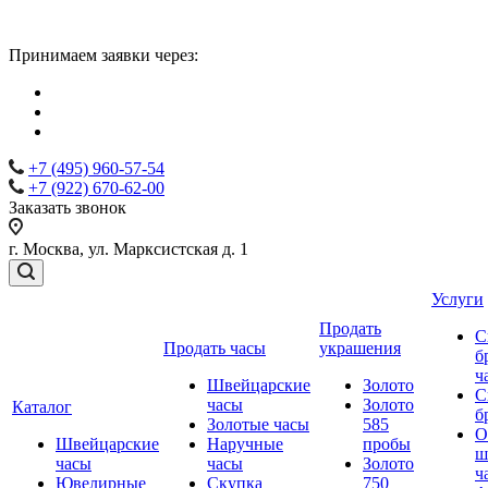
Принимаем заявки через:
+7 (495) 960-57-54
+7 (922) 670-62-00
Заказать звонок
г. Москва, ул. Марксистская д. 1
Услуги
Продать
С
Продать часы
украшения
б
ч
Швейцарские
Золото
С
часы
Золото
Каталог
б
Золотые часы
585
О
Швейцарские
Наручные
пробы
ш
часы
часы
Золото
ч
Ювелирные
Скупка
750