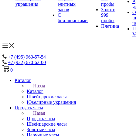
А
украшения
элитных
пробы
ч
часов
Золото
О
С
999
ш
бриллиантами
пробы
ч
Платина
П
V
+7 (495) 960-57-54
+7 (922) 670-62-00
0
Каталог
Назад
Каталог
Швейцарские часы
Ювелирные украшения
Продать часы
Назад
Продать часы
Швейцарские часы
Золотые часы
Наручные часы