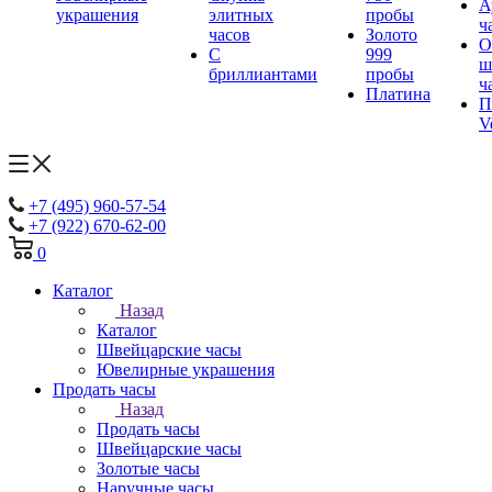
А
украшения
элитных
пробы
ч
часов
Золото
О
С
999
ш
бриллиантами
пробы
ч
Платина
П
V
+7 (495) 960-57-54
+7 (922) 670-62-00
0
Каталог
Назад
Каталог
Швейцарские часы
Ювелирные украшения
Продать часы
Назад
Продать часы
Швейцарские часы
Золотые часы
Наручные часы