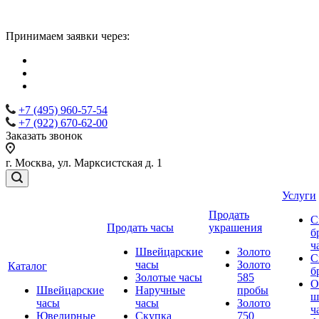
Принимаем заявки через:
+7 (495) 960-57-54
+7 (922) 670-62-00
Заказать звонок
г. Москва, ул. Марксистская д. 1
Услуги
Продать
С
Продать часы
украшения
б
ч
Швейцарские
Золото
С
часы
Золото
Каталог
б
Золотые часы
585
О
Швейцарские
Наручные
пробы
ш
часы
часы
Золото
ч
Ювелирные
Скупка
750