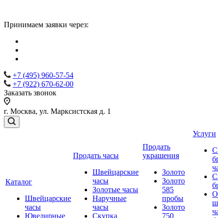
Принимаем заявки через:
+7 (495) 960-57-54
+7 (922) 670-62-00
Заказать звонок
г. Москва, ул. Марксистская д. 1
Услуги
Продать
С
Продать часы
украшения
б
ч
Швейцарские
Золото
С
часы
Золото
Каталог
б
Золотые часы
585
О
Швейцарские
Наручные
пробы
ш
часы
часы
Золото
ч
Ювелирные
Скупка
750