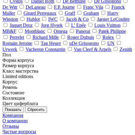
Cvstos
Daniel Roth
De Bethune
De Grisogono
De Witt
DeLaneau
F.P. Journe
Franc Vila
Franck
Muller
Girard Perregaux
Graff
Graham
Harry
Winston
Hublot
IWC
Jacob & Co
Jaeger LeCoultre
Jaquet Droz
Jorg Hysek
L' Epée
Louis Vuitton
MB&F
Montblanc
Omega
Panerai
Patek Philippe
Perrelet
Richard Mille
Roger Dubuis
Rolex
Romain Jerome
Tag Heuer
uDe Grisogono
UN
Urwerk
Vacheron Constantin
Van Cleef & Arpels
Zenith
Пол
Форма корпуса
Размер корпуса
Класс мастерства
Limited editions
Корпус
Ремень
Состояние
Коллекция
Цвет циферблата
Сбросить
Компания
О компании
Отзывы
Частые вопросы