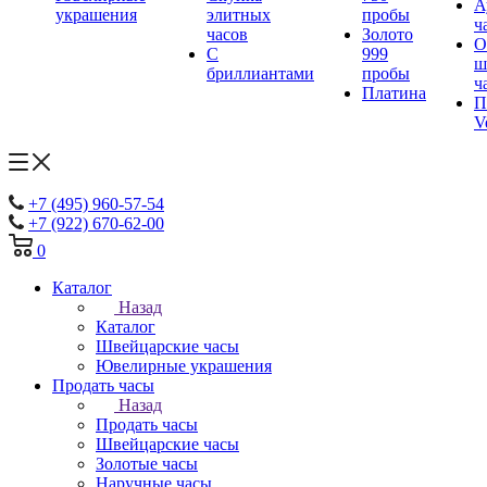
А
украшения
элитных
пробы
ч
часов
Золото
О
С
999
ш
бриллиантами
пробы
ч
Платина
П
V
+7 (495) 960-57-54
+7 (922) 670-62-00
0
Каталог
Назад
Каталог
Швейцарские часы
Ювелирные украшения
Продать часы
Назад
Продать часы
Швейцарские часы
Золотые часы
Наручные часы