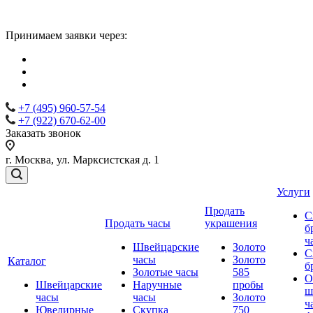
Принимаем заявки через:
+7 (495) 960-57-54
+7 (922) 670-62-00
Заказать звонок
г. Москва, ул. Марксистская д. 1
Услуги
Продать
С
Продать часы
украшения
б
ч
Швейцарские
Золото
С
часы
Золото
Каталог
б
Золотые часы
585
О
Швейцарские
Наручные
пробы
ш
часы
часы
Золото
ч
Ювелирные
Скупка
750