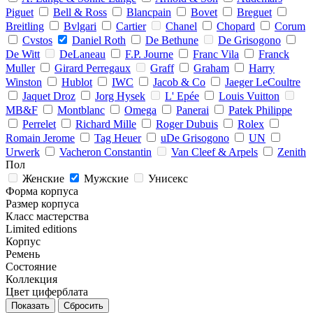
Piguet
Bell & Ross
Blancpain
Bovet
Breguet
Breitling
Bvlgari
Cartier
Chanel
Chopard
Corum
Cvstos
Daniel Roth
De Bethune
De Grisogono
De Witt
DeLaneau
F.P. Journe
Franc Vila
Franck
Muller
Girard Perregaux
Graff
Graham
Harry
Winston
Hublot
IWC
Jacob & Co
Jaeger LeCoultre
Jaquet Droz
Jorg Hysek
L' Epée
Louis Vuitton
MB&F
Montblanc
Omega
Panerai
Patek Philippe
Perrelet
Richard Mille
Roger Dubuis
Rolex
Romain Jerome
Tag Heuer
uDe Grisogono
UN
Urwerk
Vacheron Constantin
Van Cleef & Arpels
Zenith
Пол
Женские
Мужские
Унисекс
Форма корпуса
Размер корпуса
Класс мастерства
Limited editions
Корпус
Ремень
Состояние
Коллекция
Цвет циферблата
Сбросить