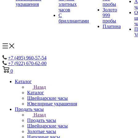
А
украшения
элитных
пробы
ч
часов
Золото
О
С
999
ш
бриллиантами
пробы
ч
Платина
П
V
+7 (495) 960-57-54
+7 (922) 670-62-00
0
Каталог
Назад
Каталог
Швейцарские часы
Ювелирные украшения
Продать часы
Назад
Продать часы
Швейцарские часы
Золотые часы
Наручные часы