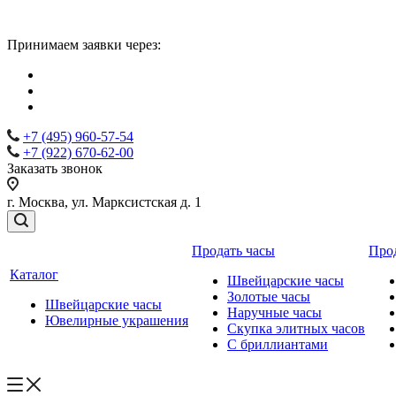
Принимаем заявки через:
+7 (495) 960-57-54
+7 (922) 670-62-00
Заказать звонок
г. Москва, ул. Марксистская д. 1
Продать часы
Про
Каталог
Швейцарские часы
Золотые часы
Швейцарские часы
Наручные часы
Ювелирные украшения
Скупка элитных часов
С бриллиантами