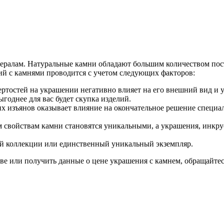
ералам. Натуральные камни обладают большим количеством пост
ий с камнями проводится с учетом следующих факторов:
ертостей на украшении негативно влияет на его внешний вид и 
ыгоднее для вас будет скупка изделий.
их изъянов оказывает влияние на окончательное решение специ
им свойствам камни становятся уникальными, а украшения, инк
ой коллекции или единственный уникальный экземпляр.
ве или получить данные о цене украшения с камнем, обращайте