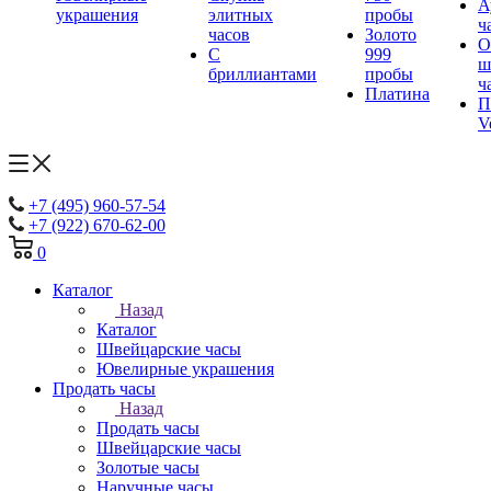
А
украшения
элитных
пробы
ч
часов
Золото
О
С
999
ш
бриллиантами
пробы
ч
Платина
П
V
+7 (495) 960-57-54
+7 (922) 670-62-00
0
Каталог
Назад
Каталог
Швейцарские часы
Ювелирные украшения
Продать часы
Назад
Продать часы
Швейцарские часы
Золотые часы
Наручные часы