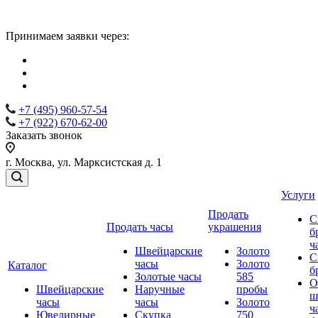
Принимаем заявки через:
+7 (495) 960-57-54
+7 (922) 670-62-00
Заказать звонок
г. Москва, ул. Марксистская д. 1
Услуги
Продать
С
Продать часы
украшения
б
ч
Швейцарские
Золото
С
часы
Золото
Каталог
б
Золотые часы
585
О
Швейцарские
Наручные
пробы
ш
часы
часы
Золото
ч
Ювелирные
Скупка
750