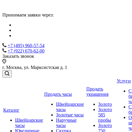
Принимаем заявки через:
+7 (495) 960-57-54
+7 (922) 670-62-00
Заказать звонок
г. Москва, ул. Марксистская д. 1
Услуги
Продать
С
Продать часы
украшения
б
ч
Швейцарские
Золото
С
часы
Золото
Каталог
б
Золотые часы
585
О
Швейцарские
Наручные
пробы
ш
часы
часы
Золото
ч
Ювелирные
Скупка
750