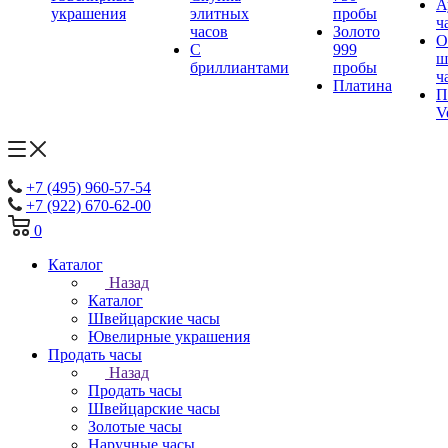
А
украшения
элитных
пробы
ч
часов
Золото
О
С
999
ш
бриллиантами
пробы
ч
Платина
П
V
+7 (495) 960-57-54
+7 (922) 670-62-00
0
Каталог
Назад
Каталог
Швейцарские часы
Ювелирные украшения
Продать часы
Назад
Продать часы
Швейцарские часы
Золотые часы
Наручные часы