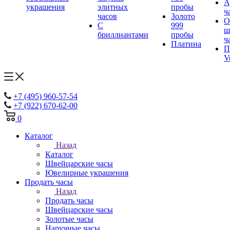
А
украшения
элитных
пробы
ч
часов
Золото
О
С
999
ш
бриллиантами
пробы
ч
Платина
П
V
+7 (495) 960-57-54
+7 (922) 670-62-00
0
Каталог
Назад
Каталог
Швейцарские часы
Ювелирные украшения
Продать часы
Назад
Продать часы
Швейцарские часы
Золотые часы
Наручные часы