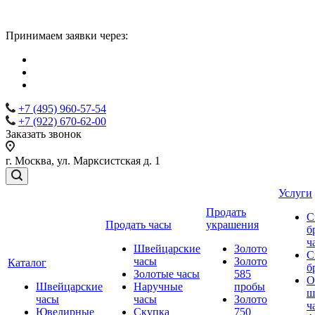
Принимаем заявки через:
+7 (495) 960-57-54
+7 (922) 670-62-00
Заказать звонок
г. Москва, ул. Марксистская д. 1
Услуги
Продать
С
Продать часы
украшения
б
ч
Швейцарские
Золото
С
часы
Золото
Каталог
б
Золотые часы
585
О
Швейцарские
Наручные
пробы
ш
часы
часы
Золото
ч
Ювелирные
Скупка
750