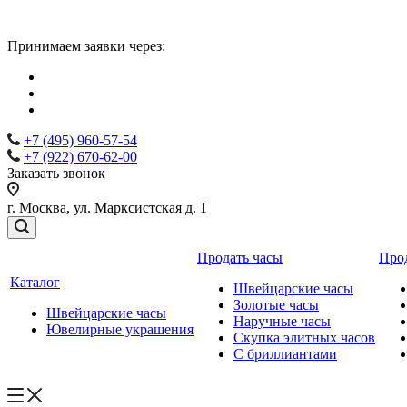
Принимаем заявки через:
+7 (495) 960-57-54
+7 (922) 670-62-00
Заказать звонок
г. Москва, ул. Марксистская д. 1
Продать часы
Про
Каталог
Швейцарские часы
Золотые часы
Швейцарские часы
Наручные часы
Ювелирные украшения
Скупка элитных часов
С бриллиантами