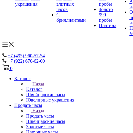
А
украшения
элитных
пробы
ч
часов
Золото
О
С
999
ш
бриллиантами
пробы
ч
Платина
П
V
+7 (495) 960-57-54
+7 (922) 670-62-00
0
Каталог
Назад
Каталог
Швейцарские часы
Ювелирные украшения
Продать часы
Назад
Продать часы
Швейцарские часы
Золотые часы
Наручные часы