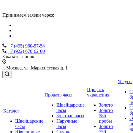
Принимаем заявки через:
+7 (495) 960-57-54
+7 (922) 670-62-00
Заказать звонок
г. Москва, ул. Марксистская д. 1
Услуги
Продать
С
Продать часы
украшения
б
ч
Швейцарские
Золото
С
часы
Золото
Каталог
б
Золотые часы
585
О
Швейцарские
Наручные
пробы
ш
часы
часы
Золото
ч
Ювелирные
Скупка
750