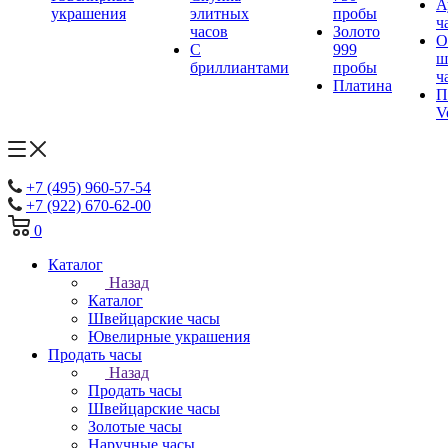
А
украшения
элитных
пробы
ч
часов
Золото
О
С
999
ш
бриллиантами
пробы
ч
Платина
П
V
+7 (495) 960-57-54
+7 (922) 670-62-00
0
Каталог
Назад
Каталог
Швейцарские часы
Ювелирные украшения
Продать часы
Назад
Продать часы
Швейцарские часы
Золотые часы
Наручные часы