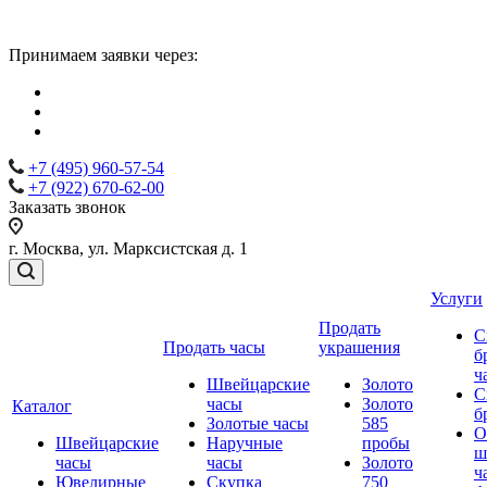
Принимаем заявки через:
+7 (495) 960-57-54
+7 (922) 670-62-00
Заказать звонок
г. Москва, ул. Марксистская д. 1
Услуги
Продать
С
Продать часы
украшения
б
ч
Швейцарские
Золото
С
часы
Золото
Каталог
б
Золотые часы
585
О
Швейцарские
Наручные
пробы
ш
часы
часы
Золото
ч
Ювелирные
Скупка
750