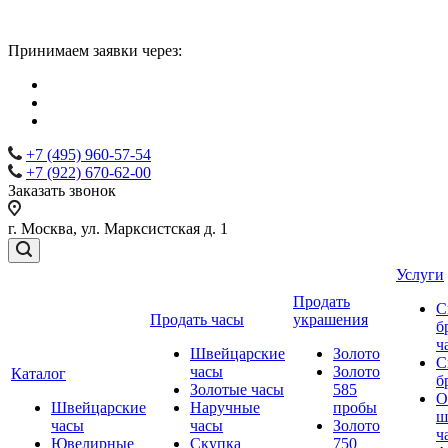
Принимаем заявки через:
+7 (495) 960-57-54
+7 (922) 670-62-00
Заказать звонок
г. Москва, ул. Марксистская д. 1
Услуги
Продать
С
Продать часы
украшения
б
ч
Швейцарские
Золото
С
часы
Золото
Каталог
б
Золотые часы
585
О
Швейцарские
Наручные
пробы
ш
часы
часы
Золото
ч
Ювелирные
Скупка
750