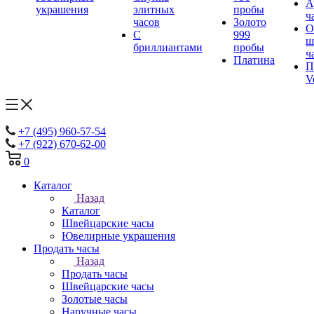
А
украшения
элитных
пробы
ч
часов
Золото
О
С
999
ш
бриллиантами
пробы
ч
Платина
П
V
+7 (495) 960-57-54
+7 (922) 670-62-00
0
Каталог
Назад
Каталог
Швейцарские часы
Ювелирные украшения
Продать часы
Назад
Продать часы
Швейцарские часы
Золотые часы
Наручные часы