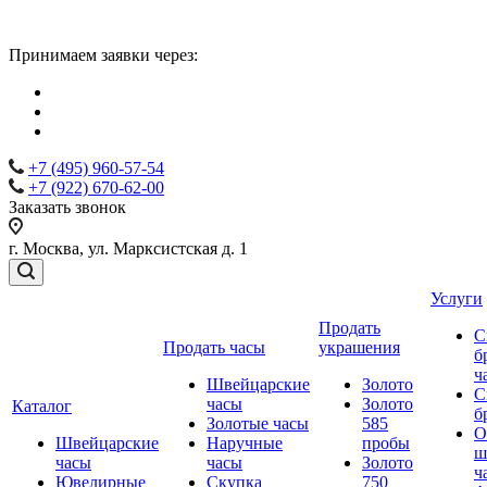
Принимаем заявки через:
+7 (495) 960-57-54
+7 (922) 670-62-00
Заказать звонок
г. Москва, ул. Марксистская д. 1
Услуги
Продать
С
Продать часы
украшения
б
ч
Швейцарские
Золото
С
часы
Золото
Каталог
б
Золотые часы
585
О
Швейцарские
Наручные
пробы
ш
часы
часы
Золото
ч
Ювелирные
Скупка
750