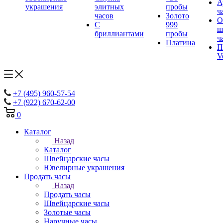
А
украшения
элитных
пробы
ч
часов
Золото
О
С
999
ш
бриллиантами
пробы
ч
Платина
П
V
+7 (495) 960-57-54
+7 (922) 670-62-00
0
Каталог
Назад
Каталог
Швейцарские часы
Ювелирные украшения
Продать часы
Назад
Продать часы
Швейцарские часы
Золотые часы
Наручные часы